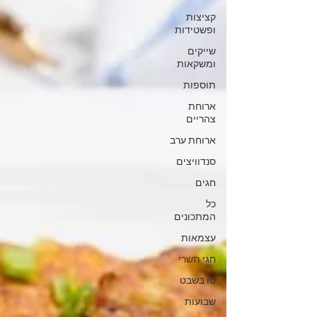
קציצות
ופשטידות
שייקים
ומשקאות
תוספות
ארוחת
צהריים
ארוחת ערב
סנדוויצים
חגים
כל
המתכונים
עצמאות
חגי תשרי
טו בשבט
שבועות