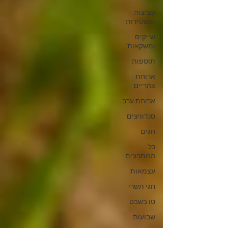
קציצות
ופשטידות
שייקים
ומשקאות
תוספות
ארוחת
צהריים
ארוחת ערב
סנדוויצים
חגים
כל
המתכונים
עצמאות
חגי תשרי
טו בשבט
שבועות