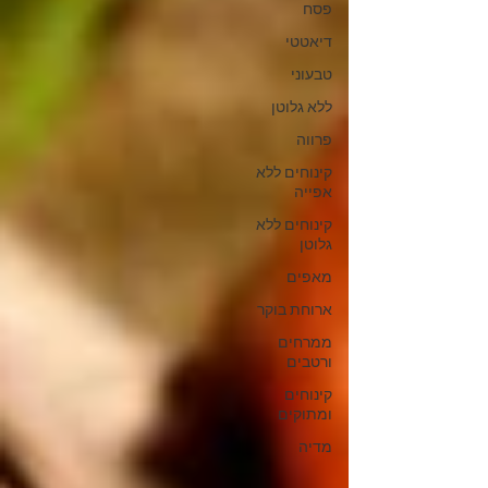
פסח
דיאטטי
טבעוני
ללא גלוטן
פרווה
קינוחים ללא
אפייה
קינוחים ללא
גלוטן
מאפים
ארוחת בוקר
ממרחים
ורטבים
קינוחים
ומתוקים
מדיה