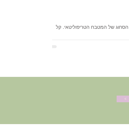
פלפל צ'ומה - מתכון מבית אימא. הממרח החריף שמעניק טעם, תשוקה וחיות לכל כריך באשר הוא. הסחוג של המטבח הטריפוליטאי. קל
>