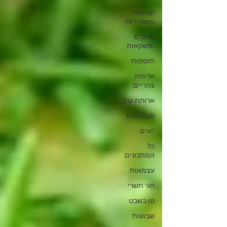
קציצות
ופשטידות
שייקים
ומשקאות
תוספות
ארוחת
צהריים
ארוחת ערב
סנדוויצים
חגים
כל
המתכונים
עצמאות
חגי תשרי
טו בשבט
שבועות