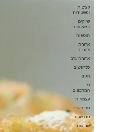
קציצות
ופשטידות
שייקים
ומשקאות
תוספות
ארוחת
צהריים
ארוחת ערב
סנדוויצים
חגים
כל
המתכונים
עצמאות
חגי תשרי
טו בשבט
שבועות