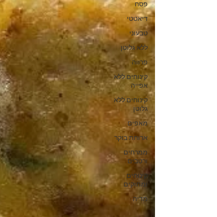
פסח
דיאטטי
טבעוני
ללא גלוטן
פרווה
קינוחים ללא
אפייה
קינוחים ללא
גלוטן
מאפים
ארוחת בוקר
ממרחים
ורטבים
קינוחים
ומתוקים
מדיה