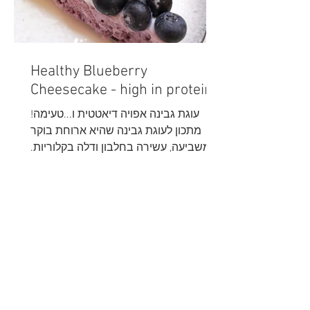
Healthy Blueberry
Cheesecake - high in protein
עוגת גבינה אפויה דיאטטית ו...טעימה!
מתכון לעוגת גבינה שהיא ארוחת בוקר
משביעה, עשירה בחלבון ודלה בקלוריות.
היכונו להתמכרות הבאה שלכם: עוגת גב
&lt;&lt; More articles
Nutrition
תקנון ומדיניות פרטיות
counseling
מדיניות ביטול עסקה
success stories
בקשה לביטול עסקה