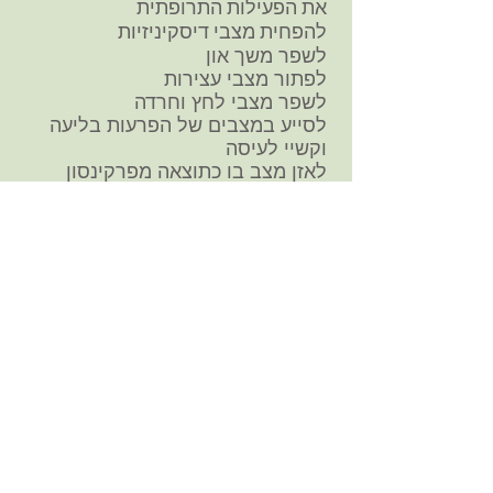
את הפעילות התרופתית
להפחית מצבי דיסקיניזיות
לשפר משך און
לפתור מצבי עצירות
לשפר מצבי לחץ וחרדה
לסייע במצבים של הפרעות בליעה
וקשיי לעיסה
לאזן מצב בו כתוצאה מפרקינסון
חלה ירידה במשקל
לתמוך ולשפר מצבי סרקפוניה
ולשפר משמעותית את איכות החיים
נוכל להיפגש לייעוץ תזונתי אצלי,
בקליניקה שברחוב קרליבך 10 בתל
אביב או מהבית שלך, לייעוץ תזונה
אונליין - באמצעות זום, סקייפ או
וואטסאפ - מה שהכי נח לך