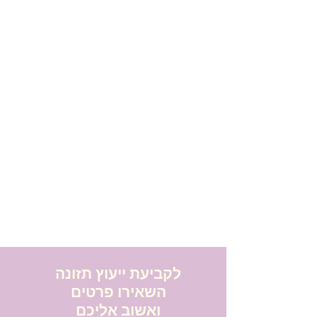
לקביעת ייעוץ תזונה
השאירו פרטים
ואשוב אליכם