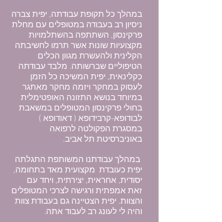
במהלך כל תקופת עבודתה, יפית צברה
ניסיון רב בעבודה במטופלים עם מחלת
פרקינסון, השתתפה בהשתלמויות
מקצועיות שונות אשר תרמו לחשיבתה
הקלינית ולהעשרת מגוון הכלים
הטיפוליים שברשותה. מלבד עבודתה
כקלינאית, יפית המשיכה כל הזמן
לעסוק במחקר ויזמה מחקר מאתגר
במיוחד בנושא התזונה האופטימלית
בחולי פרקינסון המטופלים במשאבת
לבודופא-קרבידופא ( דאודופא )
במסגרת הפקולטה לרפואה
באוניברסיטת תל אביב.
במהלך עבודתנו המשותפת התגלתה
יפית כעובדת מקצועית מאד בתחומה,
יסודית, אחראית, יצירתית, ויחד עם
זאת אמפתית ורגישה לצרכי המטופלים
והצוות. יפית הצטיינה גם בעבודת צוות
והיה לי לעונג רב לעבוד אתה.