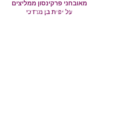
מאובחני פרקינסון ממליצים
על יפית בן מרדכי
בתוכנית זו 12 מפגשי תזונה.
הפגישה הראשונה, הינה פגישה
כפולה והיא אורכת שעה וחצי,
לאחריה פגישה נוספת כעבר
שבוע ואז פגישה אחת לשלושה
שבועות. כל מפגש הוא באורך
של 45 דקות ומשך התוכנית
הינו שבעה חודשים.
המפגשים נערכים במתכונת
פרונטלית בתל אביב או אונליין
(זום, גוגל מיט או ואטסאפ
ווידאו) לבחירתך.