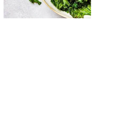
צ'יפס קייל
צ'יפס קייל טעים, פריך ודיאטטי שנחטף ברגע, לצד
הסברים איך לוודא שהצ'יפס יצא קריספי ולא מיימי
ואיך למקסם את היתרונות התזונתיים שבעלי הקייל.
29.4.17
<< מתכונים נוספים
תוכניות תזונה
תקנון ומדיניות פרטיות
לקוחות ממליצים
מדיניות ביטול עסקה
צור קשר
בקשה לביטול עסקה