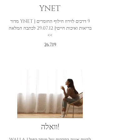
YNET
9 דרכים לזירוז חילוף החומרים | YNET מדור
בריאות ואיכות חייםי| 29.07.12 לכתבה המלאה
>>
26.7.19
וואלה!
להיות אשה בתרבות של מוסר כפול | WALLA