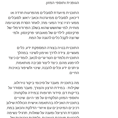
התוכנית מיועדת לסובלים מהפרעות חרדה או
דיכאון, לסובלים ממיגרנות וכאבי ראש, לסובלים
ממעי רגיז (ציר המעי-מח), לאחר הסרת מנינגיומה
מוחית, למי שחושש שהוא בשלב הפרודורמלי של
פרקינסון, לילדים של מאובחני פרקינסון, ולמי
התוכנית בנויה בצורה המספקת ידע, כלים
מעשיים, צידה לדרך ואימון לשינוי. במהלך
התוכנית נלמדים הטריגרים לכאב, לומדים כיצד
להימנע מהם, כיצד ליצור סביבה מותאמת,
וניתנים ידע וכלים להבנה, שינוי ולשיפור באיכות
מה בתוכנית: מעבר על סיכומי ביקור נוירולוג,
שקילות - במידת הרצון והצורך, מעבר מסודר על
בדיקות דם, סידור תרופות (במידה ונלקחות)
ותוספי המזון הנלקחים על פני היום. שינויים
בתוכנית האכילה בהתאמה אישית הכוללת שילוב
רכיבים המיטיבים עם איזורי הדלקת והכאב במח,
הסברת הרציונל ומענה על שאלות, תרגילי נשימה