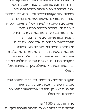
להרגעת מערכת העצבים, נלמדות טכניקות של
יוגה נידרה ובשמה המדעי מנוחה עמוקה ללא
שינה, דגשים לשיפור איכות השינה ותרגילים
לשיפור שיווי הקואורדינציה ושיווי המשקל. במידת
הצורך, ניתנות גם המלצות לשינויים בתוכנית
האימונים הקיימת - לשיפור יעילות האימון ולסיוע
ביצירת תאי עצבים חדשים במח. ניתנת
התייחסות מקצועית ומותאמת לצרכיך ביחס
לתוספי מזון שמעניינים אותך, במידת
ההתקדמות והפתיחות שלך, יבחנו גם כלים
תזונתיים נוספים כמו צום לסירוגין בצורה
מותאמת אישית. תדירות המפגשים המומלצת:
אחת לשלושה שבועות. יתכנו המלצות אחרות,
במקרים פרטניים. הצלחת התוכנית תלויה במידה
רבה מאוד בשיתוף הפעולה שלך ובמחויבות שלך
תוקף התוכנית: 7 חודשים. תקופה זו תיספר החל
ממועד רכישת התכנית. עם פקיעת תוקף
התוכנית לא ניתן יהיה לעשות שימוש במפגשים,
התשלום יכול להתבצע באמצעות העברה בנקאית