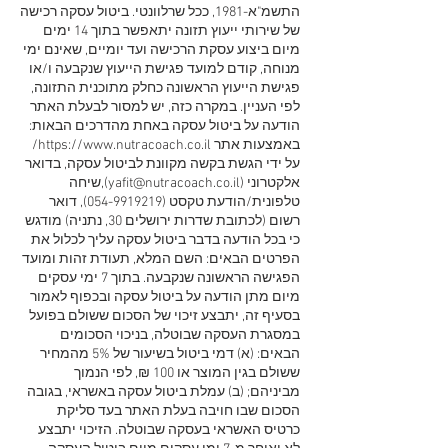
התשמ"א-1981, ככל שרלוונטי. ביטול עסקה רכישה
של שירותי ייעוץ תזונה יתאפשר בתוך 14 ימים
מיום ביצוע עסקת הרכישה ועד יומיים, שאינם ימי
מנוחה, קודם למועד פגישת הייעוץ שנקבעה ו/או
פגישת הייעוץ הראשונה כחלק מתוכנית התזונה,
לפי העניין. במקרה כזה, יש למסור לבעלת האתר
הודעה על ביטול עסקה באחת מהדרכים הבאות:
באמצעות אתר https://www.nutracoach.co.il/
על ידי הגשת בקשה מקוונת לביטול עסקה, בדואר
אלקטרוני (yafit@nutracoach.co.il),שיחה
טלפונית/הודעת טקסט (054-9919219), דואר
רשום (לכתובת שדרות ירושלים 30, נתניה) מודגש
כי בכל הודעה בדבר ביטול עסקה עליך לכלול את
הפרטים הבאים: השם המלא, תעודת זהות ומועד
הפגישה הראשונה שנקבעה. בתוך 7 ימי עסקים
מיום מתן הודעה על ביטול עסקה ובכפוף לאמור
בסעיף זה, יתבצע זיכוי של הסכום ששולם בפועל
במסגרת העסקה שבוטלה, בניכוי הסכומים
הבאים: (א) דמי ביטול בשיעור של 5% מהמחיר
ששולם בגין המוצר או 100 ₪, לפי הנמוך
מביניהם; (ב) עמלת ביטול עסקה באשראי, בגובה
הסכום שבו חויבה בעלת האתר בעד סליקת
כרטיס האשראי בעסקה שבוטלה. הזיכוי יתבצע