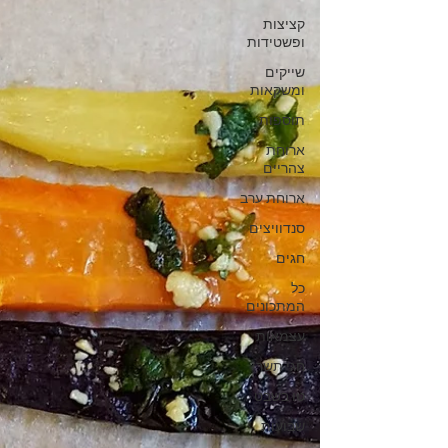
קציצות
ופשטידות
שייקים
ומשקאות
תוספות
ארוחת
צהריים
ארוחת ערב
סנדוויצים
חגים
כל
המתכונים
עצמאות
חגי תשרי
טו בשבט
שבועות