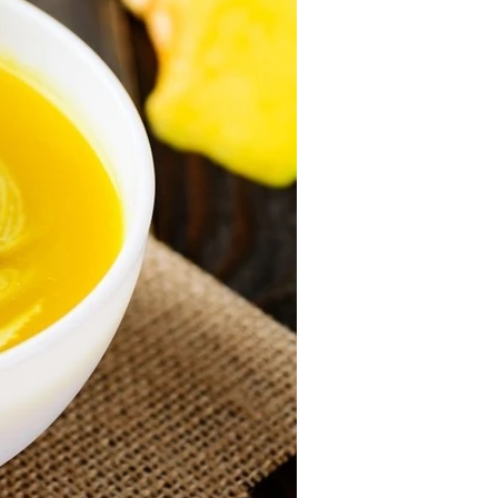
פסח
דיאטטי
טבעוני
ממרחים ורטבים
קינוחים ומתוק