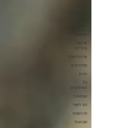
קציצות
ופשטידות
שייקים
ומשקאות
תוספות
ארוחת
צהריים
ארוחת ערב
סנדוויצים
חגים
כל
המתכונים
עצמאות
חגי תשרי
טו בשבט
שבועות