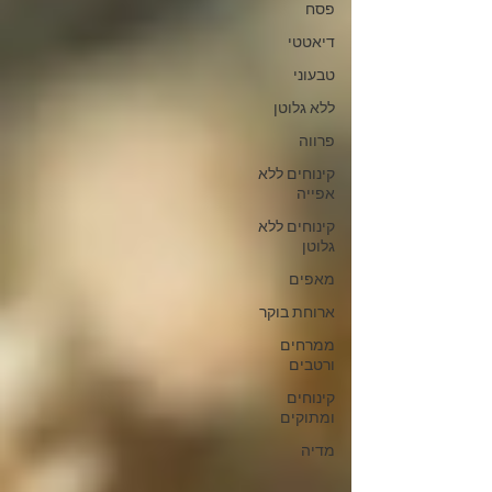
פסח
דיאטטי
טבעוני
ללא גלוטן
פרווה
קינוחים ללא
אפייה
קינוחים ללא
גלוטן
מאפים
ארוחת בוקר
ממרחים
ורטבים
קינוחים
ומתוקים
מדיה