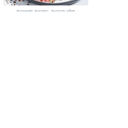
סלט קינואה, עדשים ורימונים
מתכון לסלט קינואה עם עדשים ורימונים שיככב על
שולחן החג בראש השנה. מתכון בריא וטעים שניתן
להכין עם קינואה אדומה או לבנה ורק 10 דק
13.9.22