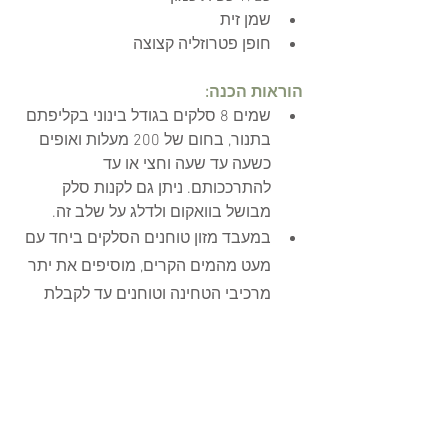
שמן זית
חופן פטרוזליה קצוצה 
הוראות הכנה:
שמים 8 סלקים בגודל בינוני בקליפתם 
בתנור, בחום של 200 מעלות ואופים 
כשעה עד שעה וחצי או עד 
להתרככותם. ניתן גם לקנות סלק 
מבושל בוואקום ולדלג על שלב זה. 
במעבד מזון טוחנים הסלקים ביחד עם 
מעט מהמים הקרים, מוסיפים את יתר 
מרכיבי הטחינה וטוחנים עד לקבלת 
מרקם קרמי. כדאי להשתמש במעט 
מנוזלי הבישול או נוזלי הסלק המבושל 
בוואקום כדי לחזק את הצבע עוד יותר!
להכנת הסלט: חותכים את הסלקים 
לקוביות. מתבלים בלימון, מלח, כמון, 