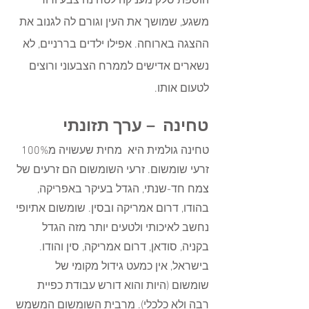
הוספת סלק מעניקה לטחינה צבע ורוד 
משגע, שמושך את העין וגורם לה לגנוב את 
ההצגה בארוחה. אפילו ילדים בררניים, לא 
נשארים אדישים לממרח הצבעוני ורוצים 
לטעום אותו.
טחינה  – ערך תזונתי
טחינה גולמית היא  מחית שעשויה מ100% 
זרעי שומשום. זרעי השומשום הם זרעים של 
צמח חד-שנתי, הגדל בעיקר באפריקה, 
בהודו, דרום אמריקה ובסין. שומשום אתיופי 
נחשב לאיכותי ולטעים יותר מזה הגדל  
בקניה, סודאן, דרום אמריקה, סין והודו. 
בישראל, אין כמעט גידול מקומי של 
שומשום (היות והוא דורש עבודת כפיית 
רבה ולא כלכלי). מרבית השומשום המשמש 