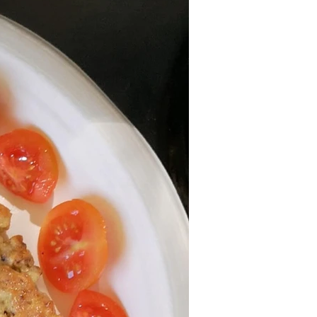
פסח
דיאטטי
טבעוני
ממרחים ורטבים
קינוחים ומתוק