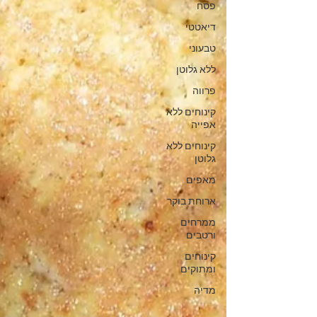
פסח
דיאטטי
טבעוני
ללא גלוטן
פרווה
קינוחים ללא
אפייה
קינוחים ללא
גלוטן
מאפים
ארוחת בוקר
ממרחים
ורטבים
קינוחים
ומתוקים
מדיה