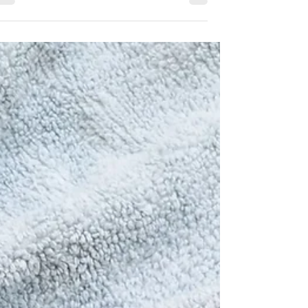
יפית בן מרדכי
זמן קריאה 3 דקות
לביבות כרובית אפויות
לביבות כרובית אפויות ובריאות. קלות להכנה
וטעימות להפליא! דלות בקלוריות ועשירות
בחלבון. המתכון הזה הולך לככב אצלכם
במטבח. צמחוני, ללא גלוטן.