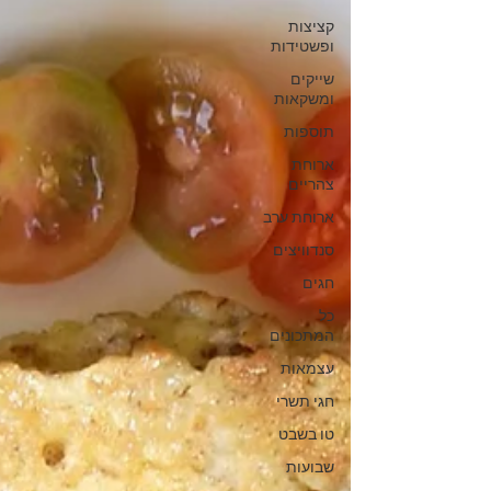
קציצות
ופשטידות
שייקים
ומשקאות
תוספות
ארוחת
צהריים
ארוחת ערב
סנדוויצים
חגים
כל
המתכונים
עצמאות
חגי תשרי
טו בשבט
שבועות