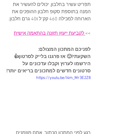
תפריט עשיר בחלבון, יכולים להעשיר את 
המנה בתוספת סקופ חלבון ההופכים את 
הארוחה למכילה 460 קק"ל ו40 גרם חלבון. 
>>
לקביעת ייעוץ תזונה בהתאמה אישית
לפניכם המתכון המצולם: 
השקעתי!🙂 אז פרגנו בלייק לסרטון👍 
הירשמו לערוץ וקבלו עדכונים על 
סרטונים חדשים למתכונים בריאים יותר!
https://youtu.be/I4m_Mr3E2Z8
רגע לפני המתכון הכתוב, אתם מוזמנים 