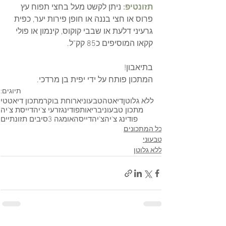
תזונטיפ: 
ניתן לקשט מעל בחצי תפוח עץ 
פרוס או חצי בננה או חופן פירות יער, כפית 
גרעיני דלעת או שבבי קוקוס, קינמון או פולי 
קקאו המוסיפים כ85 קק"ל. 
בתיאבון!
המתכון פותח על ידי יפית בן מרדכי. 
תיוגים:
ללא גלוטן
דיאטה
טבעוני
ארוחת בוקר
מתכון דיאטטי
מתכון טבעוני
בריאות
פודינג
זרעי צ'יה
דייסת צ'יה
פודינג צ'יה
צ'יה
דייסה
אומגה 3
סיבים תזונתיים
כל המתכונים
טבעוני
ללא גלוטן