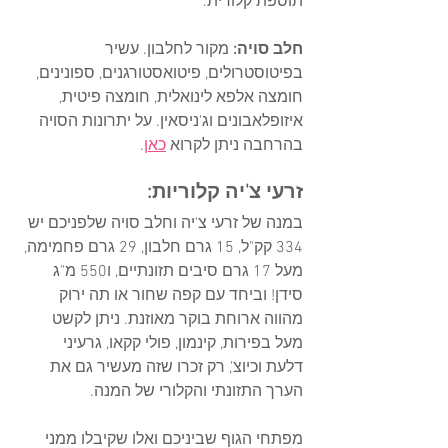
תוספת קלורית.
חלב סויה:
 מקור לחלבון. עשיר 
בפיטוסטרולים, פיטואסטורגנים, ספונינים, 
חומצה אלפא לינואלית, חומצה פיטית, 
איזופלאבונים וג'ניסאין. על יתרונות הסויה 
בהרחבה ניתן לקרוא 
כאן
.
זרעי צ'יה קלוריות:
במנה של זרעי צ'יה וחלב סויה שלפניכם יש 
334 קק"ל, 15 גרם חלבון, 29 גרם פחמימה, 
מעל 17 גרם סיבים תזונתיים, ו550 מ"ג 
סידן! וביחד עם קפה שחור או תה ירוק 
מהווה ארוחת בוקר מאוזנת. ניתן לקשט 
מעל בפירות, קינמון, פולי קקאו, גרעיני 
דלעת וכיוצ', רק זכרו שזה מעשיר גם את 
הערך התזונתי והקלורי של המנה. 
מפתחי הגוף שביניכם ואלו שקיבלו ממני 