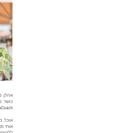
אהלן, ט
כושר, 
aCoach
אוכל, מ
אותי מא