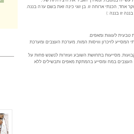
שייה במטבח, ומאידך הגביר את היצירתיות שלי, 
 אחד, הכנתי ארוחה זו. בן זוגי כינה זאת בשם עז'ה בננה. 
ננה זו בננה :) 
ת טבעית לעוגות ומאפים.
לין, רכיב תזונתי המסייע לזיכרון ווויסות המוח, מערכת העצבים ומערכת 
קבועות, מסייעות בתחושת השובע ועוזרות לנשנש פחות על 
תאי העצבים במח ומסייע בהמתקת מאפים ותבשילים ללא 