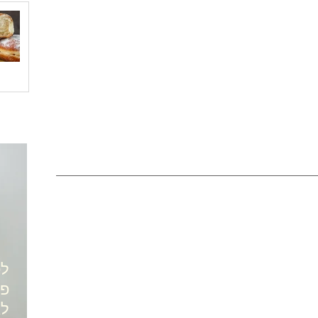
לס
פע
לא