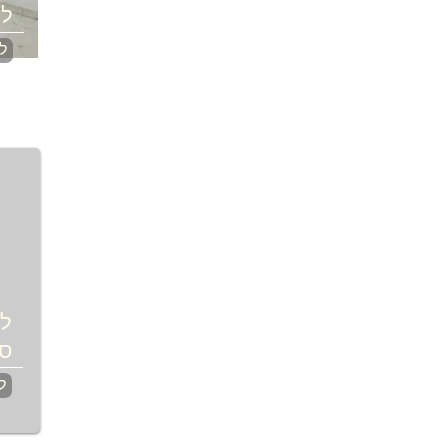
לע
לח
לפ
ספ
ל