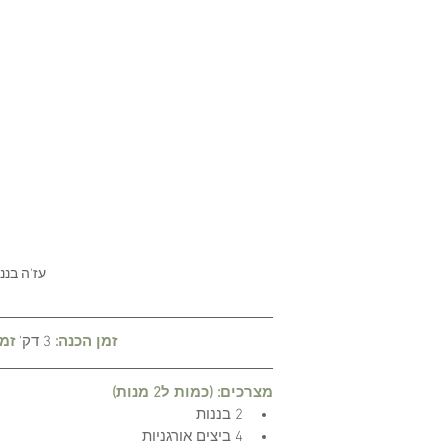
עז'ה בננה
 זמן הכנה: 
3 דק'
זמן
מצרכים: (כמות ל2 מנות)
2 בננות 
4 ביצים אורגניות 