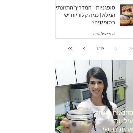
סופגניות - המדריך התזונתי
המלא | כמה קלוריות יש
בסופגניה?
24 בדצמ׳ 2024
1
/
19
דנאות בישול
ילויות
רגונים ושי