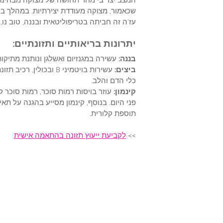
המצב יצר בי מחד תחושה של מצוקה מבחינת ע
שכאמור, מצוקה מעודדת יצירתיות. במהלך בוקר
עז'ה זה חביתה בטריפוליטאית ובננה, טוב נו, ב
יתרונות בריאותיים ותזונתיים:
בננה:
 עשירה במגנזיום ואשלגן ונותנת מתיקו
ביצים: 
עשירות בויטמיני B ובכו
כלי הדם והלב.
קינמון: 
עוזר בויסות רמות סוכר, רמות סוכר 
פני היום. בנוסף, קינמון מסייע בהגנה על 
תוספת קלורית. 
>> 
לקביעת ייעוץ תזונה בהתאמה אישית