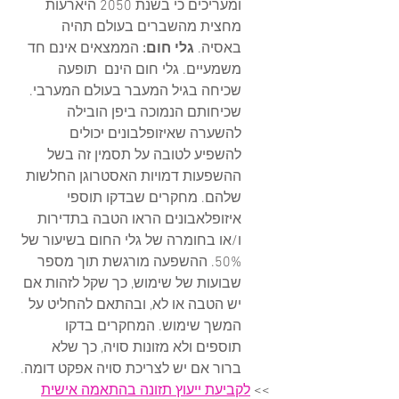
ומעריכים כי בשנת 2050 היארעות 
מחצית מהשברים בעולם תהיה 
באסיה. 
גלי חום:
 הממ
צאים אינם חד 
משמעיים. גלי חום הינם  תופעה 
שכיחה בגיל המעבר בעולם המערבי. 
שכיחותם הנמוכה ביפן הובילה 
להשערה שאיזופלבונים יכולים 
להשפיע לטובה על תסמין זה בשל 
ההשפעות דמויות האסטרוגן החלשות 
שלהם. מחקרים שבדקו תוספי 
איזופלאבונים הראו הטבה בתדירות 
ו/או בחומרה של גלי החום בשיעור של 
50%. ההשפעה מורגשת תוך מספר 
שבועות של שימוש, כך שקל לזהות אם 
יש הטבה או לא, ובהתאם להחליט על 
המשך שימוש. המחקרים בדקו 
תוספים ולא מזונות סויה, כך שלא 
ברור אם יש לצריכת סויה אפקט דומה.
>> 
לקביעת ייעוץ תזונה בהתאמה אישית