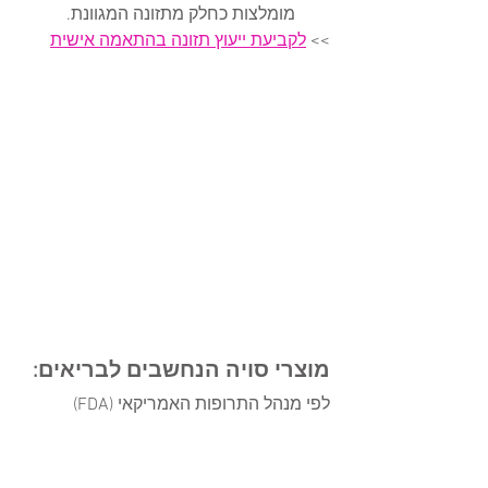
מומלצות כחלק מתזונה המגוונת.
>> 
לקביעת ייעוץ תזונה בהתאמה אישית
מוצרי סויה הנחשבים לבריאים:
לפי מנהל התרופות האמריקאי (FDA) 
הסימון התזונתי שצריך להופיע על סויה כדי 
שתחשב לבריאה וכמפחתת סיכון למחלת 
לב כלילית: 6.5 גרם חלבון,  דל שומן (פחות 