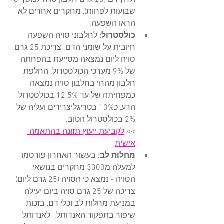
ולחץ דם (25 גרם חלבון סויה למשך 6 
שבועות לפחות), מחקרים אחרים לא 
הראו השפעה. 
כולסטרול:
 לחלבוני סויה השפעה 
חיובית על שומני הדם. צריכת 25 גרם 
סויה ליום נמצאה מסייעת בהפחתה 
של 9% מערכי הכולסטרול. החלפת 
חלבון מהחי בחלבון סויה נמצאה 
כמפחיתה של עד 12.5% בכולסטרול 
הרע, כ10% בטריגליצרידים ועליה של 
2% בכולסטרול הטוב. 
>> 
לקביעת ייעוץ תזונה בהתאמה 
אישית
מחלות לב:
 בעשור האחרון פורסמו 
למעלה מ3000 מחקרים בנושאי 
הסויה - נמצא כי הסויה (25 גרם ליום) 
צריכה של 25 גרם סויה ביום יעילה 
במניעת מחלות לב וכלי דם, בזכות 
שיפור בתפקוד האנדותל.  לאנדותל 