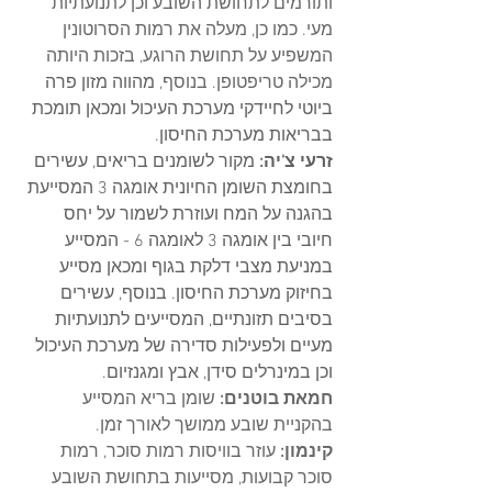
ותורמים לתחושת השובע וכן לתנועתיות 
מעי. כמו כן, מעלה את רמות הסרוטונין 
המשפיע על תחושת הרוגע, בזכות היותה 
מכילה טריפטופן. בנוסף, 
מהווה מזון פרה 
ביוטי לחיידקי מערכת העיכול ומכאן תומכת 
בבריאות מערכת החיסון. 
זרעי צ'יה:
 מקור לשומנים בריאים, עשירים 
בחומצת השומן החיונית אומגה 3 המסייעת 
בהגנה על המח ועוזרת לשמור על יחס 
חיובי בין אומגה 3 לאומגה 6 - המסייע 
במניעת מצבי דלקת בגוף ומכאן מסייע 
בחיזוק מערכת החיסון. בנוסף, עשירים 
בסיבים תזונתיים, המסייעים לתנועתיות 
מעיים ולפעילות סדירה של מערכת העיכול 
וכן במינרלים סידן, אבץ ומגנזיום.
חמאת בוטנים: 
שומן בריא המסייע 
בהקניית שובע ממושך לאורך זמן.
קינמון: 
עוזר בוויסות רמות סוכר, רמות 
סוכר קבועות, מסייעות בתחושת השובע 