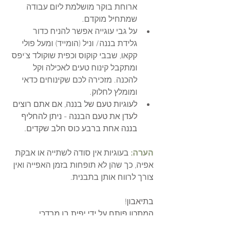
ארוחת בוקר מושלמת ליום עבודה 
שמתחיל מוקדם. 
על גבי עוגייה אפשר להניח כדור 
גלידת בננה/ וניל (הומייד) ומעל פולי 
קקאו, שבבי קוקוס וכפית שוקולד צ'יפס 
ומתקבל קינוח טעים לאכילה וקל 
להכנה. מזכירה לכם שקינוחים כדאי  
ומומלץ לחלוק. 
לעוגיות טעם של בננה, אם אתם רוצים 
לעדן את טעם הבננה - ניתן להחליף 
בננה אחת ברבע כוס חלב שקדים.
הערה:
בעוגיות אין סודה לשתייה או אבקת 
אפיה, כך שהן לא תופחות בזמן האפייה ואין 
צורך לרווח אותן בתבנית.
בתיאבון!
המתכון פותח על ידי יפית בן מרדכי. 
תיוגים: