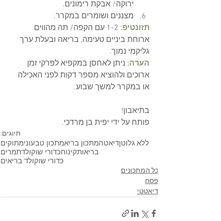
ירוקה/ אבקת רימונים.
מצננים ושומרים במקרר.
תזונטיפ:
1-2 עם הקפה/ תה מהווים 
ארוחת ביניים טעימה, בריאה ובעלת ערך 
גליקמי נמוך. 
הערה: 
ניתן לאחסן במקפיא לפרקי זמן 
ארוכים ולהוציא מספר דקות לפני האכילה 
או במקרר למשך שבוע.
בתיאבון!
פותח על ידי יפית בן מרדכי. 
תיוגים:
ללא גלוטן
דיאטה
מתכון בריא
מתכון טבעוני
מתוקים
בריאות
קינוח
כדורי שוקולד
תמרים
כדורי שוקולד בריאים
כל המתכונים
פסח
דיאטטי